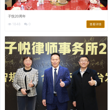
子悦20周年
1848
0
查看详情