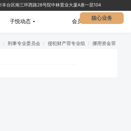
北京市丰台区南三环西路28号院中林置业大厦A座一层104
核心业务
子悦动态
会员
中心
围
刑事专业委员会
侵犯财产罪专业组
挪用资金罪